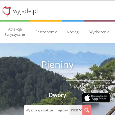
wyjade.pl
Atrakcje
Gastronomia
Noclegi
Wydarzenia
turystyczne
Pieniny
Przejdź na mapę
Dwory
S