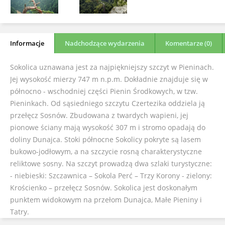
Informacje
Nadchodzące wydarzenia
Komentarze (0)
Sokolica uznawana jest za najpiękniejszy szczyt w Pieninach.
Jej wysokość mierzy 747 m n.p.m. Dokładnie znajduje się w
północno - wschodniej części Pienin Środkowych, w tzw.
Pieninkach. Od sąsiedniego szczytu Czertezika oddziela ją
przełęcz Sosnów. Zbudowana z twardych wapieni, jej
pionowe ściany mają wysokość 307 m i stromo opadają do
doliny Dunajca. Stoki północne Sokolicy pokryte są lasem
bukowo-jodłowym, a na szczycie rosną charakterystyczne
reliktowe sosny. Na szczyt prowadzą dwa szlaki turystyczne:
- niebieski: Szczawnica – Sokola Perć – Trzy Korony - zielony:
Krościenko – przełęcz Sosnów. Sokolica jest doskonałym
punktem widokowym na przełom Dunajca, Małe Pieniny i
Tatry.