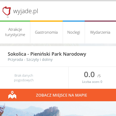
wyjade.pl
Atrakcje
Gastronomia
Noclegi
Wydarzenia
turystyczne
Sokolica -
Pieniński Park Narodowy
Przyroda
-
Szczyty i doliny
0.0
Brak danych
/5
pogodowych
Liczba ocen:
0
ZOBACZ MIEJSCE NA MAPIE