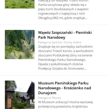
należący do Masywu Trzech Koron.
Partia szczytowa góry składa się z
pięiu turni zbudowanych z wapieni
rogowcowych z najwyższą z nich
Okrąglicą (982 m), gdzie znajduje...
Wąwóz Szopczański - Pieniński
Park Narodowy
Kategoria: Jaskinie i formy skalne
Znajduje się on pomiędzy zachodnimi
zboczami Trzech Koron, a wschodnimi
zboczami Podskalniej Góry na terenie
Pienińskiego Parku Narodowego.
Opada z południowych stoków
Przełęczy Szopka do Sromowiec...
Muzeum Pienińskiego Parku
Narodowego - Krościenko nad
Dunajcem
Kategoria: Muzea
W Muzeum zobaczyć można wystawę
poświęconą powstaniu krajobrazu