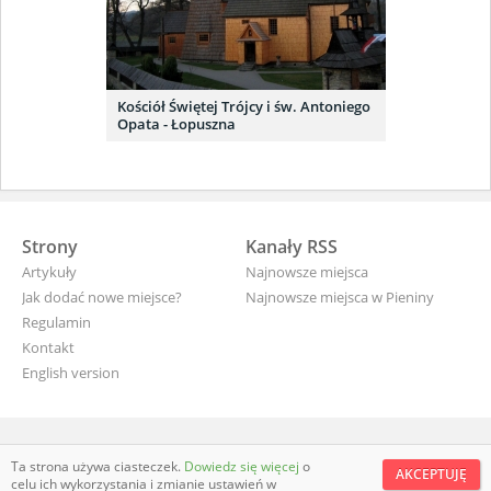
Kościół Świętej Trójcy i św. Antoniego
Opata - Łopuszna
Strony
Kanały RSS
Artykuły
Najnowsze miejsca
Jak dodać nowe miejsce?
Najnowsze miejsca w Pieniny
Regulamin
Kontakt
English version
wyjade.pl - turystyczna Polska
Ta strona używa ciasteczek.
Dowiedz się więcej
o
AKCEPTUJĘ
celu ich wykorzystania i zmianie ustawień w