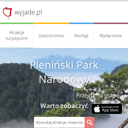
wyjade.pl
Atrakcje
Gastronomia
Noclegi
Wydarzenia
turystyczne
Pieniński Park
Narodowy
Przejdź na mapę
Warto zobaczyć
S