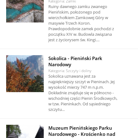
Kategoria: Zamki
Ruiny dawnego zamku zwanego
Pienińskim, położonego pod
wierzchołkiem Zamkowej Góry w
masywie Trzech Koron.
Prawdopodobnie zamek pochodzi z
początku XIV w. Budowla związana
jest z życiorysem św. Kingi....
Sokolica - Pieniński Park
Narodowy
Kategoria: Szczyty i doliny
Sokolica uznawana jest za
najpiękniejszy szczyt w Pieninach. Jej
wysokość mierzy 747 m n.p.m.
Dokładnie znajduje się w północno -
wschodniej części Pienin Środkowych,
w tzw. Pieninkach. Od sąsiedniego
szczytu...
Muzeum Pienińskiego Parku
Narodowego - Krościenko nad