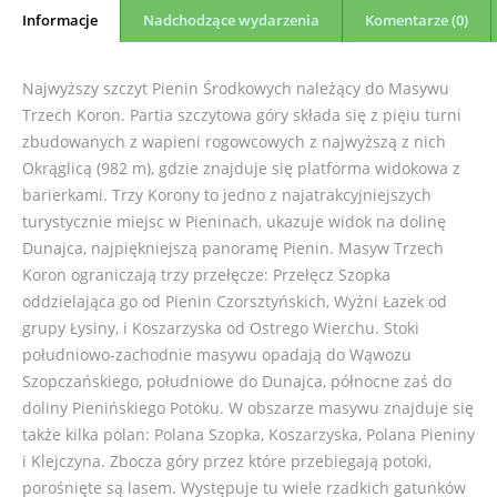
Informacje
Nadchodzące wydarzenia
Komentarze (0)
Najwyższy szczyt Pienin Środkowych należący do Masywu
Trzech Koron. Partia szczytowa góry składa się z pięiu turni
zbudowanych z wapieni rogowcowych z najwyższą z nich
Okrąglicą (982 m), gdzie znajduje się platforma widokowa z
barierkami. Trzy Korony to jedno z najatrakcyjniejszych
turystycznie miejsc w Pieninach, ukazuje widok na dolinę
Dunajca, najpiękniejszą panoramę Pienin. Masyw Trzech
Koron ograniczają trzy przełęcze: Przełęcz Szopka
oddzielająca go od Pienin Czorsztyńskich, Wyżni Łazek od
grupy Łysiny, i Koszarzyska od Ostrego Wierchu. Stoki
południowo-zachodnie masywu opadają do Wąwozu
Szopczańskiego, południowe do Dunajca, północne zaś do
doliny Pienińskiego Potoku. W obszarze masywu znajduje się
także kilka polan: Polana Szopka, Koszarzyska, Polana Pieniny
i Klejczyna. Zbocza góry przez które przebiegają potoki,
porośnięte są lasem. Występuje tu wiele rzadkich gatunków