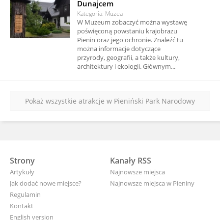
Dunajcem
Kategoria: Muzea
W Muzeum zobaczyć można wystawę
poświęconą powstaniu krajobrazu
Pienin oraz jego ochronie. Znaleźć tu
można informacje dotyczące
przyrody, geografii, a także kultury,
architektury i ekologii. Głównym...
Pokaż wszystkie atrakcje w Pieniński Park Narodowy
Strony
Kanały RSS
Artykuły
Najnowsze miejsca
Jak dodać nowe miejsce?
Najnowsze miejsca w Pieniny
Regulamin
Kontakt
English version